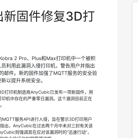
推出新固件修复3D打
bra 2 Pro、Plus和Max打印机中一个被积
人员利用此漏洞入侵打印机，警告用户并指出
相应的邮件。新的固件加强了MQTT服务的安全验
更新以提升系统安全。
国的3D打印机制造商AnyCubic已发布一项新固件，用
Max系列打印机中存在的严重零日漏洞。这个漏洞目前正在
。
的MQTT服务API进行入侵，旨在警示3D打印用户
出，AnyCubic在过去两个月中未对三封有关该
Cubic则强调其在应对该漏洞时的“迅速行动”，